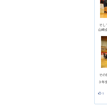
そし
山崎
その
３年
1