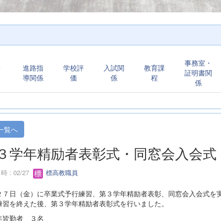
事務室・
・
進路指
学校評
入試関
教育課
証明書関
導関係
価
係
程
係
一覧へ
３学年精励者表彰式・同窓会入会式
 : 02/27
標高教職員
２７日（金）に卒業式予行練習、第３学年精励者表彰、同窓会入会式を
練習を終えた後、第３学年精励者表彰式を行いました。
年皆勤者 ３名