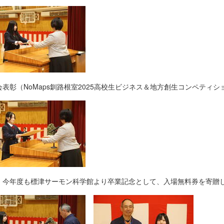
会表彰（NoMaps釧路根室2025高校生ビジネス＆地方創生コンペティ
、今年度も標津サーモン科学館より卒業記念として、入場無料券を寄贈