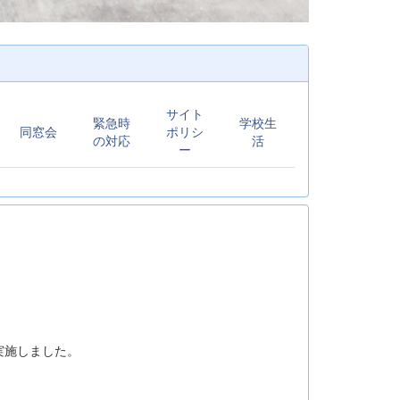
サイト
緊急時
学校生
同窓会
ポリシ
の対応
活
ー
実施しました。