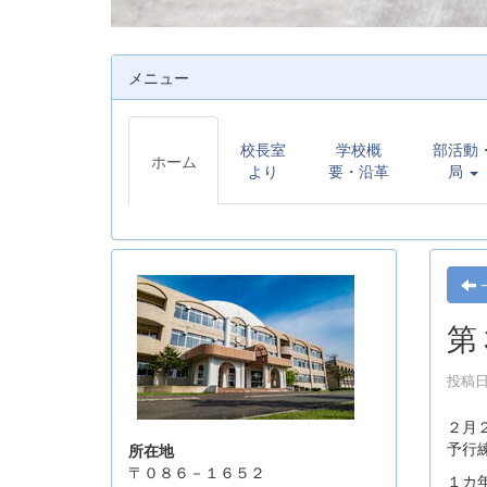
メニュー
校長室
学校概
部活動
ホーム
より
要・沿革
局
第
投稿日時
２月
予行
所在地
〒０８６－１６５２
１カ