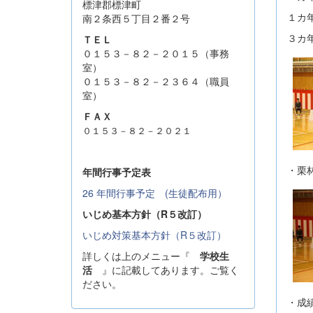
標津郡標津町
１カ
南２条西５丁目２番２号
３カ
ＴＥＬ
０１５３－８２－２０１５（事務
室）
０１５３－８２－２３６４（職員
室）
ＦＡＸ
０１５３－８２－２０２１
・栗
年間行事予定表
26 年間行事予定 (生徒配布用）
いじめ基本方針（R５改訂）
いじめ対策基本方針（R５改訂）
詳しくは上のメニュー『
学校生
活
』に記載してあります。ご覧く
ださい。
・成