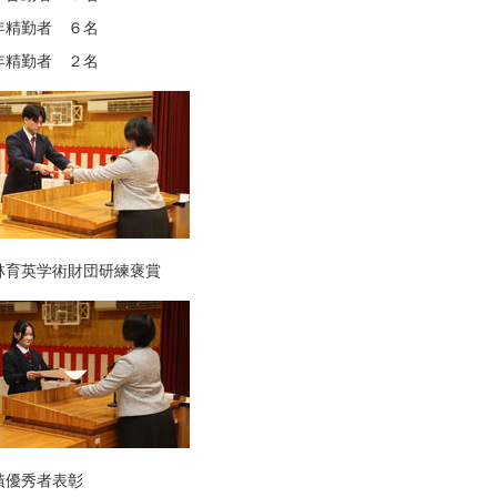
年精勤者 ６名
年精勤者 ２名
林育英学術財団研練褒賞
績優秀者表彰